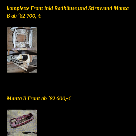
komplette Front inkl Radhäuse und Stirnwand Manta
B ab ´82 700,-€
–
Manta B Front ab ´82 600,-€