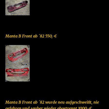
–
Manta B Front ab ´82 550,-€
–
Manta B Front ab ´82 wurde neu aufgeschweißt, nie
gefahren und sauber wieder abgetrennt 1000,-€