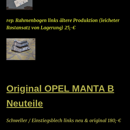
rep. Rahmenbogen links ältere Produkti
on (leicheter
R
ostansatz von Lagerung) 25,-€
–
Original OPEL MANTA B
Neuteile
Schweller / Einstiegsblech links neu & original 180,-€