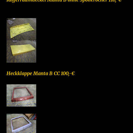
Heckklappe Manta B CC 100,-€