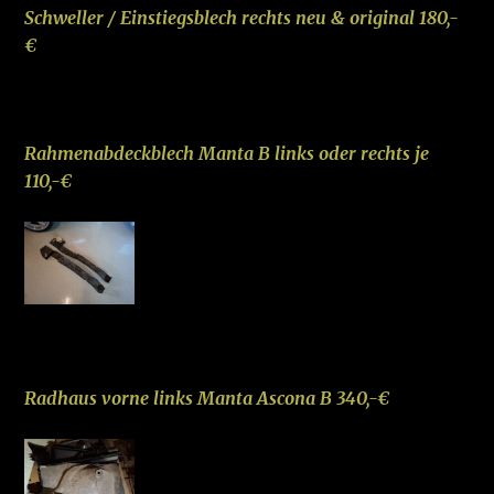
Schweller / Einstiegsblech rechts neu & original 180,-
€
–
Rahmenabdeckblech Manta B links oder rechts je
110,-€
–
Radhaus vorne link
s Ma
nta Ascona B 340,-€