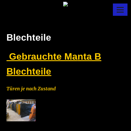
Skip
Menu
to
MANTADANY
content
Blechteile
Gebrauchte Ma
nta B
Blechteile
Türen je nach Zustand