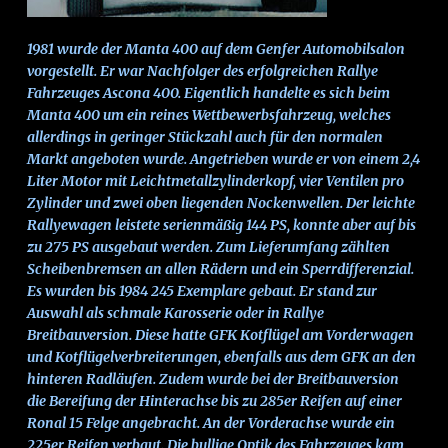
1981 wurde der Manta 400 auf dem Genfer Automobilsalon
vorgestellt. Er war Nachfolger des erfolgreichen Rallye
Fahrzeuges Ascona 400. Eigentlich handelte es sich beim
Manta 400 um ein reines Wettbewerbsfahrzeug, welches
allerdings in geringer Stückzahl auch für den normalen
Markt angeboten wurde. Angetrieben wurde er von einem 2,4
Liter Motor mit Leichtmetallzylinderkopf, vier Ventilen pro
Zylinder und zwei oben liegenden Nockenwellen. Der leichte
Rallyewagen leistete serienmäßig 144 PS, konnte aber auf bis
zu 275 PS ausgebaut werden. Zum Lieferumfang zählten
Scheibenbremsen an allen Rädern und ein Sperrdifferenzial.
Es wurden bis 1984 245 Exemplare gebaut. Er stand zur
Auswahl als schmale Karosserie oder in Rallye
Breitbauversion. Diese hatte GFK Kotflügel am Vorderwagen
und Kotflügelverbreiterungen, ebenfalls aus dem GFK an den
hinteren Radläufen. Zudem wurde bei der Breitbauversion
die Bereifung der Hinterachse bis zu 285er Reifen auf einer
Ronal 15 Felge angebracht. An der Vorderachse wurde ein
225er Reifen verbaut. Die bullige Optik des Fahrzeuges kam