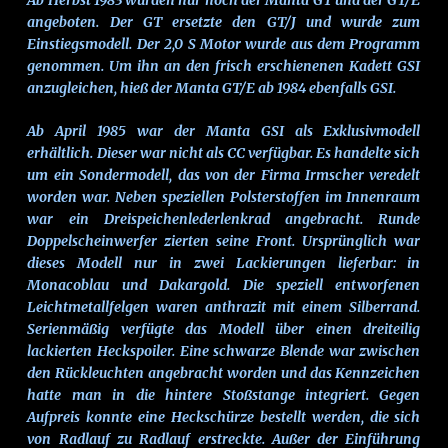
Ab Herbst 1983 wurden nur noch der Manta GT und der GT/E
angeboten. Der GT ersetzte den GT/J und wurde zum
Einstiegsmodell. Der 2,0 S Motor wurde aus dem Programm
genommen. Um ihn an den frisch erschienenen Kadett GSI
anzugleichen, hieß der Manta GT/E ab 1984 ebenfalls GSI.
Ab April 1985 war der Manta GSI als Exklusivmodell
erhältlich. Dieser war nicht als CC verfügbar. Es handelte sich
um ein Sondermodell, das von der Firma Irmscher veredelt
worden war. Neben speziellen Polsterstoffen im Innenraum
war ein Dreispeichenlederlenkrad angebracht. Runde
Doppelscheinwerfer zierten seine Front. Ursprünglich war
dieses Modell nur in zwei Lackierungen lieferbar: in
Monacoblau und Dakargold. Die speziell entworfenen
Leichtmetallfelgen waren anthrazit mit einem Silberrand.
Serienmäßig verfügte das Modell über einen dreiteilig
lackierten Heckspoiler. Eine schwarze Blende war zwischen
den Rückleuchten angebracht worden und das Kennzeichen
hatte man in die hintere Stoßstange integriert. Gegen
Aufpreis konnte eine Heckschürze bestellt werden, die sich
von Radlauf zu Radlauf erstreckte. Außer der Einführung